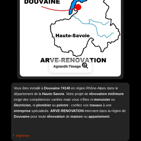
Agrandir l'image
Vous êtes installé à
Douvaine
74140
en région Rhône-Alpes dans le
département de la
Haute-Savoie
. Votre projet de
rénovation intérieure
exige des compétences variées mais vous n’êtes ni
menuisier
ou
électricien
, ni
plombier
ou
peintre
: confiez vos
travaux
à une
entreprise
spécialisée.
ARVE-RENOVATION
intervient dans la région de
Douvaine
pour toute
rénovation
de
maison
ou
appartement
.
Imprimer