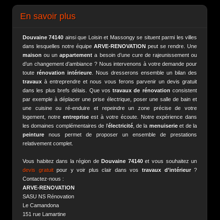
En savoir plus
Douvaine
74140
ainsi que Loisin et Massongy se situent parmi les villes
dans lesquelles notre équipe
ARVE-RENOVATION
peut se rendre. Une
maison
ou un
appartement
a besoin d’une cure de rajeunissement ou
d’un changement d’ambiance ? Nous intervenons à votre demande pour
toute
rénovation intérieure
. Nous dresserons ensemble un bilan des
travaux
à entreprendre et nous vous ferons parvenir un devis gratuit
dans les plus brefs délais. Que vos
travaux de rénovation
consistent
par exemple à déplacer une prise électrique, poser une salle de bain et
une cuisine ou ré-enduire et repeindre un zone précise de votre
logement, notre
entreprise
est à votre écoute. Notre expérience dans
les domaines complémentaires de l’
électricité
, de la
menuiserie
et de la
peinture
nous permet de proposer un ensemble de prestations
relativement complet.
Vous habitez dans la région de
Douvaine 74140
et vous souhaitez un
devis gratuit
pour y voir plus clair dans vos
travaux d’intérieur
?
Contactez-nous :
ARVE-RENOVATION
SASU NS Rénovation
Le Camandona
151 rue Lamartine