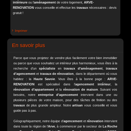
intérieure
ou l’
aménagement
de votre logement,
ARVE-
RENOVATION
vous conseille et effectue les
travaux
nécessaires : devis
gratuit !
Imprimer
En savoir plus
Parce que vous projetez de vendre plus facilement votre bien immobilier
ou parce que vous souhaitez un intérieur plus harmonieux, vous êtes à la
recherche d’un
spécialiste
en
travaux d’aménagement
,
travaux
d’agencement
et
travaux de rénovation
, dans le département où vous
habitez : la
Haute Savoie
. Vous êtes à la bonne page :
ARVE-
RENOVATION
est spécialisé dans l’
agencement intérieur
, la
rénovation d’appartement
et la
rénovation de maison
. Suivant vos
besoins, notre
entreprise d’agencement
intervient dans une ou
plusieurs pièces de votre maison, pour des tâches de finition ou des
travaux
de plus grande ampleur. Notre
artisan
vous conseille et vous
guide pas à pas.
Géographiquement, notre équipe d’
agencement
et
rénovation
intervient
dans toute la région de l’
Arve
, à commencer par le secteur de
La Roche