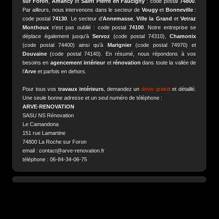
sur Foron
,
Amancy
et
Saint Pierre en Faucigny
: code postal
74800
.
Par ailleurs, nous intervenons dans le secteur de
Vougy
et
Bonneville
:
code postal
74130
. Le secteur d’
Annemasse
,
Ville la Grand
et
Vetraz
Monthoux
n’est pas oublié : code postal
74100
. Notre entreprise se
déplace également jusqu’à
Servoz
(code postal 74310),
Chamonix
(code postal 74400) ainsi qu’à
Marignier
(code postal 74970) et
Douvaine
(code postal 74140). En résumé, nous répondons à vos
besoins en
agencement intérieur
et
rénovation
dans toute la vallée de
l’
Arve
et parfois en dehors.
Pour tous vos
travaux intérieurs
, demandez un
devis gratuit
et détaillé.
Une seule bonne adresse et un seul numéro de téléphone :
ARVE-RENOVATION
SASU NS Rénovation
Le Camandona
151 rue Lamartine
74800 La Roche sur Foron
email : contact@arve-renovation.fr
téléphone : 06-84-34-06-75