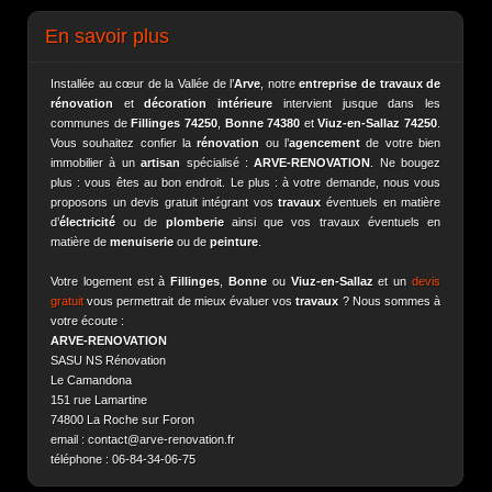
En savoir plus
Installée au cœur de la Vallée de l’
Arve
, notre
entreprise de travaux de
rénovation
et
décoration intérieure
intervient jusque dans les
communes de
Fillinges 74250
,
Bonne 74380
et
Viuz-en-Sallaz 74250
.
Vous souhaitez confier la
rénovation
ou l’
agencement
de votre bien
immobilier à un
artisan
spécialisé :
ARVE-RENOVATION
. Ne bougez
plus : vous êtes au bon endroit. Le plus : à votre demande, nous vous
proposons un devis gratuit intégrant vos
travaux
éventuels en matière
d’
électricité
ou de
plomberie
ainsi que vos travaux éventuels en
matière de
menuiserie
ou de
peinture
.
Votre logement est à
Fillinges
,
Bonne
ou
Viuz-en-Sallaz
et un
devis
gratuit
vous permettrait de mieux évaluer vos
travaux
? Nous sommes à
votre écoute :
ARVE-RENOVATION
SASU NS Rénovation
Le Camandona
151 rue Lamartine
74800 La Roche sur Foron
email : contact@arve-renovation.fr
téléphone : 06-84-34-06-75