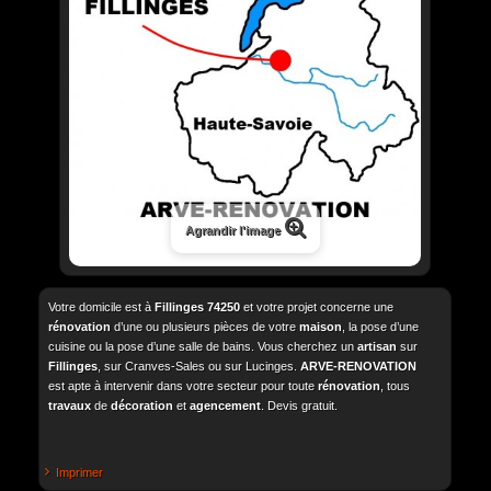
Agrandir l'image
Votre domicile est à
Fillinges
74250
et votre projet concerne une
rénovation
d’une ou plusieurs pièces de votre
maison
, la pose d’une
cuisine ou la pose d’une salle de bains. Vous cherchez un
artisan
sur
Fillinges
, sur Cranves-Sales ou sur Lucinges.
ARVE-RENOVATION
est apte à intervenir dans votre secteur pour toute
rénovation
, tous
travaux
de
décoration
et
agencement
. Devis gratuit.
Imprimer